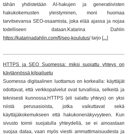
tähän yhdistetään AI-hakujen ja generatiivisten
hakukokemusten yleistyminen, moni huomaa
tarvitsevansa SEO-osaamista, joka elää ajassa ja nojaa
todelliseen dataan.Katarina Dahlin
https://katarinadahlin.com/fi/seo-koulutus/
tarjo [
...
]
HTTPS ja SEO Suomessa: miksi suojattu yhteys on
käytännössä kilpailuetu
Suomessa digitaalinen luottamus on korkealla: käyttäjät
odottavat, että verkkopalvelut ovat turvallisia, selkeitä ja
teknisesti kunnossa.HTTPS (eli salattu yhteys) on yksi
niistä perusasioista, jotka vaikuttavat sekä
käyttäjäkokemukseen että hakukonenäkyvyyteen. Kun
sivusto toimii suojatulla yhteydellä, se ei ainoastaan
suojaa dataa, vaan myös viestii ammattimaisuudesta ja