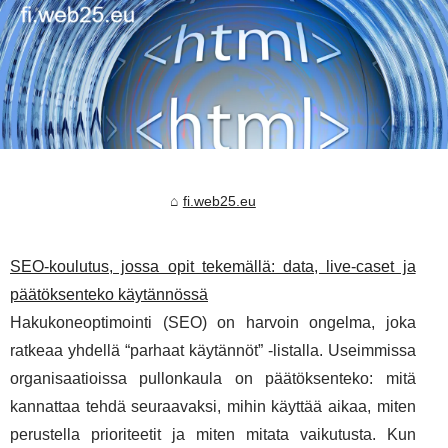
fi.web25.eu
SEO-koulutus, jossa opit tekemällä: data, live-caset ja
päätöksenteko käytännössä
Hakukoneoptimointi (SEO) on harvoin ongelma, joka
ratkeaa yhdellä “parhaat käytännöt” -listalla. Useimmissa
organisaatioissa pullonkaula on päätöksenteko: mitä
kannattaa tehdä seuraavaksi, mihin käyttää aikaa, miten
perustella prioriteetit ja miten mitata vaikutusta. Kun